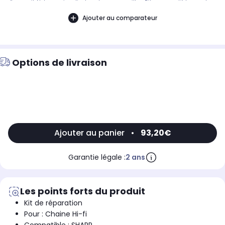
d'appareil. Notre service client peut vous conseiller. .Pièce compatible avec les
marques : SHARP.Compatible avec le modèle suivant : SHARP: DVHR300F
Ajouter au comparateur
Options de livraison
Ajouter au panier
•
93,20€
Garantie légale :
2 ans
Les points forts du produit
Kit de réparation
Pour : Chaine Hi-fi