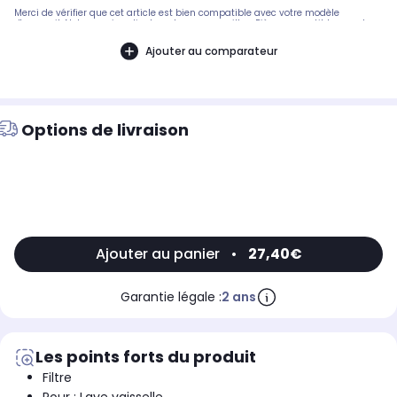
Merci de vérifier que cet article est bien compatible avec votre modèle
d'appareil. Notre service client peut vous conseiller. .Pièce compatible avec les
marques : TELEFUNKEN.Compatible avec les modèles suivants : TELEFUNKEN:
CELV1539B, TLV15C39OCEANIC: OCEALV1539IX - 666663, OCEALV1539B - 666878,
Ajouter au comparateur
OCEALV1539W - 666671VALBERG: 12C41AWVET - 690537, VAL12C41BVT - 688235,
VAL12C41XVT - 673109, VAL15C39BVT - 640614, VAL15C39BVTMK2 - 652457,
VAL15C39XVT - 640613, VAL15C39XVTMK2 - 652439, VAL15C44BVT - 637816,
VAL15C44XVT - 637786CONTINENTAL EDISON: CELV1539X - 674038, CELV1241DDBS -
673988, CELV1241DDBW - 673989, CELV1539W - 674037SHARP: QW-GT35F444I-EU
- 10689041
Options de livraison
Ajouter au panier
•
27,40€
Garantie légale :
2 ans
Les points forts du produit
Filtre