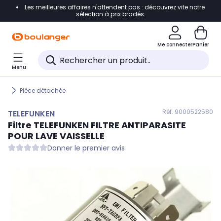
Les meilleures affaires n'attendent pas : découvrez vite notre
Accéder directement à la navigation
sélection à prix bradés.
Accéder directement au contenu
Me connecter
Panier
Accéder directement au pied de page
Menu
Accéder directement au chatbot
Pièce détachée
Réf. 900
0522580
TELEFUNKEN
Filtre
TELEFUNKEN
FILTRE ANTIPARASITE
POUR LAVE VAISSELLE
Donner le premier avis