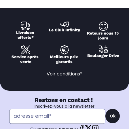
Le Club Infinity
Livraison 
Retours sous 15 
offerte*
jours
Boulanger Drive
Service après 
Meilleurs prix 
vente
garantis
Voir conditions*
Restons en contact !
Inscrivez-vous à la newsletter
Ok