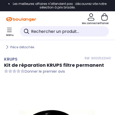
Les meilleures affaires n'attendent pas : découvrez vite notre
Accéder directement à la navigation
sélection à prix bradés.
Accéder directement au contenu
Me connecter
Panier
Accéder directement au pied de page
Menu
Accéder directement au chatbot
Pièce détachée
Réf. 900
0522340
KRUPS
Kit de réparation
KRUPS
filtre permanent
Donner le premier avis