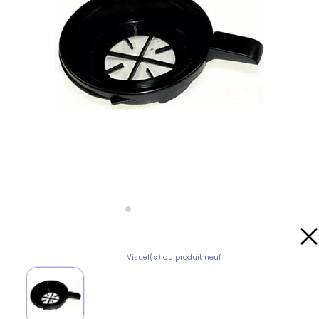
Visuel(s) du produit neuf