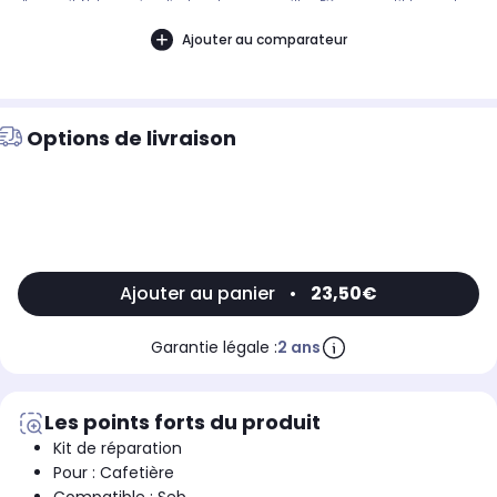
d'appareil. Notre service client peut vous conseiller. .Pièce compatible avec les
marques : SEB.Compatible avec le modèle suivant : SEB: EX510010
Ajouter au comparateur
Options de livraison
Ajouter au panier
•
23,50€
Garantie légale :
2 ans
Les points forts du produit
Kit de réparation
Pour : Cafetière