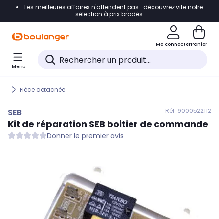
Les meilleures affaires n'attendent pas : découvrez vite notre
Accéder directement à la navigation
sélection à prix bradés.
Accéder directement au contenu
Me connecter
Panier
Accéder directement au pied de page
Menu
Accéder directement au chatbot
Pièce détachée
Réf. 900
0522112
SEB
Kit de réparation
SEB
boitier de commande
Donner le premier avis