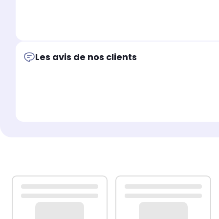
ROWENTA: RB111 - RB111_ATSAMSUNG: VCC7
Pièce Générique
Les avis de nos clients