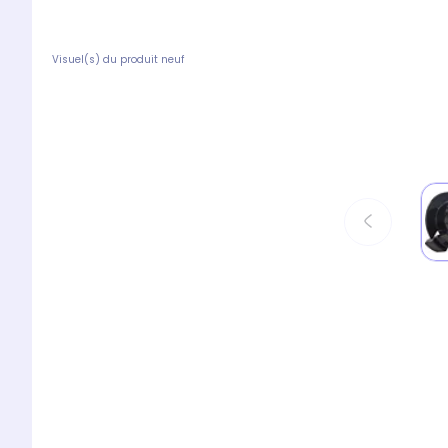
Visuel(s) du produit neuf