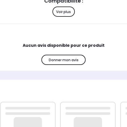
Compatibilité :
Voir plus
480V3RXEG, VCC5670V3KXEN, VCC5670V3WXEN, VCC74
VCC74A5V3WXEN, VC6013VN3R/XEF
Aucun avis disponible pour ce produit
Donner mon avis