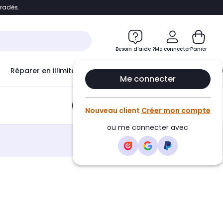
bradés.
e
Accéder directement au chatbot
Besoin d'aide ?
Me connecter
Panier
Réparer en illimité avec
Le Club Infinity
Econ
Me connecter
Ajouter au panier
•
5,80€
Nouveau client
Créer mon compte
ou me connecter avec