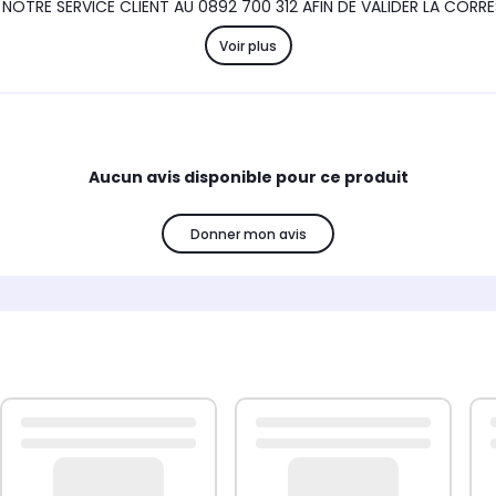
TRE SERVICE CLIENT AU 0892 700 312 AFIN DE VALIDER LA COR
Voir plus
DE ou R)
Aucun avis disponible pour ce produit
Donner mon avis
.
Information :
Compatibilité :
, BQ2Q7G069, NV70F2793NSEF - VERSION 00, NV66F2
BQ3Q4T016/XEF, NV6793BGESREF, BQ1Q4T090 - BQ1