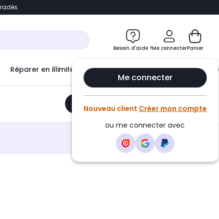
bradés.
e
Accéder directement au chatbot
Besoin d'aide ?
Me connecter
Panier
Réparer en illimité avec
Le Club Infinity
Econ
Me connecter
Ajouter au panier
•
113,00€
Nouveau client
Créer mon compte
ou me connecter avec