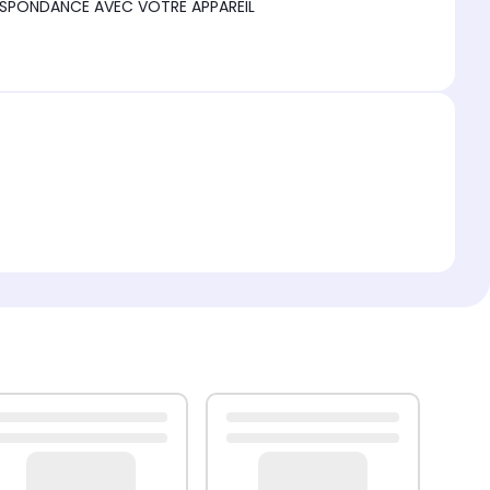
RESPONDANCE AVEC VOTRE APPAREIL
733BS/EF, BQ1Q4T090 - BQ1Q4T090/XEF,
Q4T090/XEF.0000