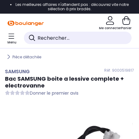
Les meilleures affaires n'attendent pas : découvrez vite notre
Accéder directement à la navigation
sélection à prix bradés.
Accéder directement au contenu
Me connecter
Panier
Accéder directement au pied de page
Menu
Accéder directement au chatbot
Pièce détachée
Réf. 900
0519817
SAMSUNG
Bac
SAMSUNG
boite a lessive complete +
electrovanne
Donner le premier avis