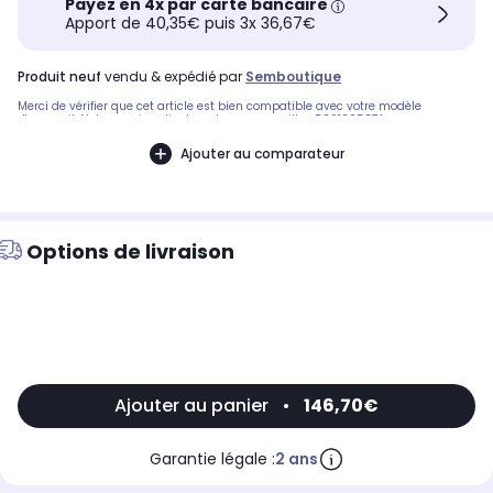
Payez en 4x par carte bancaire
Apport de 40,35€ puis 3x 36,67€
produit neuf
vendu & expédié par
Semboutique
Merci de vérifier que cet article est bien compatible avec votre modèle
d'appareil. Notre service client peut vous conseiller. DC6102587A
DC6102434A.Pièce compatible avec les marques : SAMSUNG.Compatible avec
les modèles suivants : SAMSUNG: WF1802WSW, WF1802WSW/XEF
Ajouter au comparateur
Options de livraison
Ajouter au panier
•
146,70€
Garantie légale :
2 ans