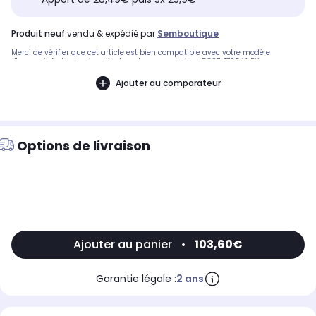
produit neuf
vendu & expédié par
Semboutique
Merci de vérifier que cet article est bien compatible avec votre modèle
d'appareil. Notre service client peut vous conseiller. DC97-17254A.Pièce
compatible avec les marques : SAMSUNG.Compatible avec le modèle suivant :
SAMSUNG: WF90F5E3U4W/EF
Ajouter au comparateur
Options de livraison
Ajouter au panier
•
103,60€
Garantie légale :
2 ans