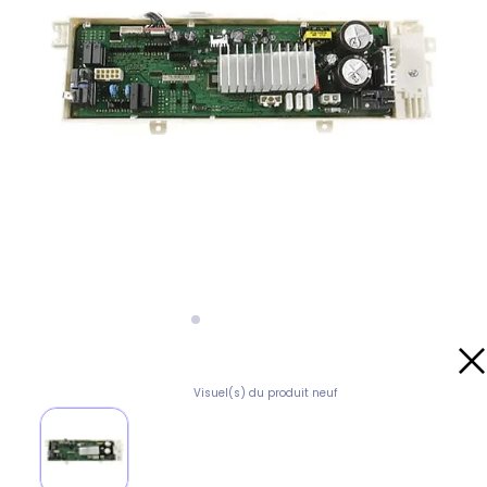
Visuel(s) du produit neuf