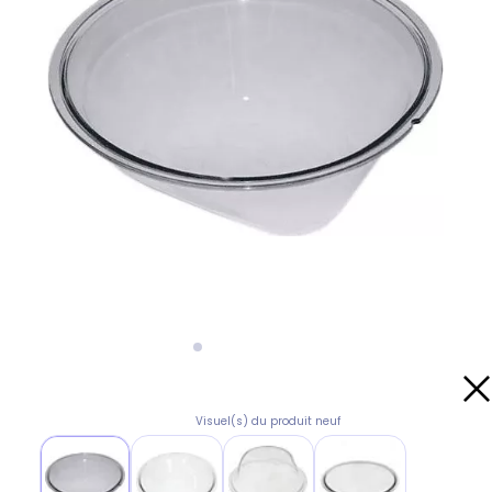
Visuel(s) du produit neuf