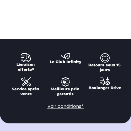
Le Club Infinity
Livraison 
Retours sous 15 
offerte*
jours
Boulanger Drive
Service après 
Meilleurs prix 
vente
garantis
Voir conditions*