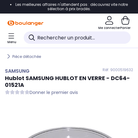
Les meilleures affaires n'attendent pas : découvrez vite notre
Accéder directement à la navigation
sélection à prix bradés.
Accéder directement au contenu
Me connecter
Panier
Accéder directement au pied de page
Menu
Accéder directement au chatbot
Pièce détachée
Réf. 900
0519632
SAMSUNG
Hublot
SAMSUNG
HUBLOT EN VERRE - DC64-
01521A
Donner le premier avis