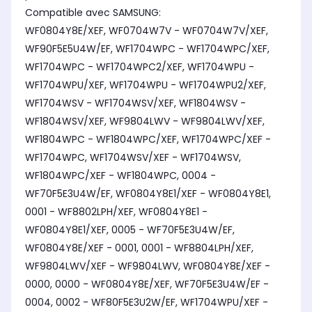
Compatible avec SAMSUNG:
WF0804Y8E/XEF, WF0704W7V - WF0704W7V/XEF,
WF90F5E5U4W/EF, WF1704WPC - WF1704WPC/XEF,
WF1704WPC - WF1704WPC2/XEF, WF1704WPU -
WF1704WPU/XEF, WF1704WPU - WF1704WPU2/XEF,
WF1704WSV - WF1704WSV/XEF, WF1804WSV -
WF1804WSV/XEF, WF9804LWV - WF9804LWV/XEF,
WF1804WPC - WF1804WPC/XEF, WF1704WPC/XEF -
WF1704WPC, WF1704WSV/XEF - WF1704WSV,
WF1804WPC/XEF - WF1804WPC, 0004 -
WF70F5E3U4W/EF, WF0804Y8E1/XEF - WF0804Y8E1,
0001 - WF8802LPH/XEF, WF0804Y8E1 -
WF0804Y8E1/XEF, 0005 - WF70F5E3U4W/EF,
WF0804Y8E/XEF - 0001, 0001 - WF8804LPH/XEF,
WF9804LWV/XEF - WF9804LWV, WF0804Y8E/XEF -
0000, 0000 - WF0804Y8E/XEF, WF70F5E3U4W/EF -
0004, 0002 - WF80F5E3U2W/EF, WF1704WPU/XEF -