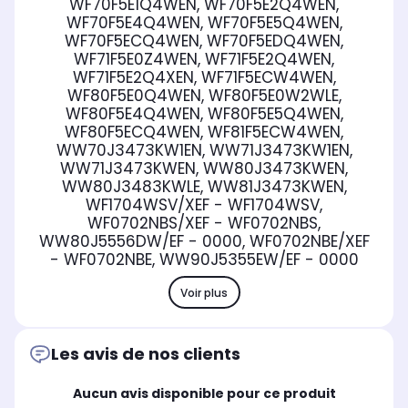
WF70F5E1Q4WEN, WF70F5E2Q4WEN,
WF70F5E4Q4WEN, WF70F5E5Q4WEN,
WF70F5ECQ4WEN, WF70F5EDQ4WEN,
WF71F5E0Z4WEN, WF71F5E2Q4WEN,
WF71F5E2Q4XEN, WF71F5ECW4WEN,
WF80F5E0Q4WEN, WF80F5E0W2WLE,
WF80F5E4Q4WEN, WF80F5E5Q4WEN,
WF80F5ECQ4WEN, WF81F5ECW4WEN,
WW70J3473KW1EN, WW71J3473KW1EN,
WW71J3473KWEN, WW80J3473KWEN,
WW80J3483KWLE, WW81J3473KWEN,
WF1704WSV/XEF - WF1704WSV,
WF0702NBS/XEF - WF0702NBS,
WW80J5556DW/EF - 0000, WF0702NBE/XEF
- WF0702NBE, WW90J5355EW/EF - 0000
Voir plus
Les avis de nos clients
Aucun avis disponible pour ce produit