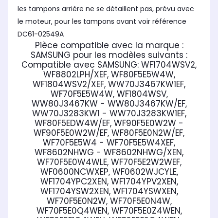
les tampons arrière ne se détaillent pas, prévu avec
le moteur, pour les tampons avant voir référence
DC61-02549A
Pièce compatible avec la marque :
SAMSUNG
pour les modèles suivants :
Compatible avec SAMSUNG:
WF1704WSV2,
WF8802LPH/XEF, WF80F5E5W4W,
WF1804WSV2/XEF, WW70J3467KW1EF,
WF70F5E5W4W, WF1804WSV,
WW80J3467KW - WW80J3467KW/EF,
WW70J3283KW1 - WW70J3283KW1EF,
WF80F5EDW4W/EF, WF90F5E0W2W -
WF90F5E0W2W/EF, WF80F5E0N2W/EF,
WF70F5E5W4 - WF70F5E5W4XEF,
WF8602NHWG - WF8602NHWG/XEN,
WF70F5E0W4WLE, WF70F5E2W2WEF,
WF0600NCWXEP, WF0602WJCYLE,
WF1704YPC2XEN, WF1704YPV2XEN,
WF1704YSW2XEN, WF1704YSWXEN,
WF70F5E0N2W, WF70F5E0N4W,
WF70F5E0Q4WEN, WF70F5E0Z4WEN,