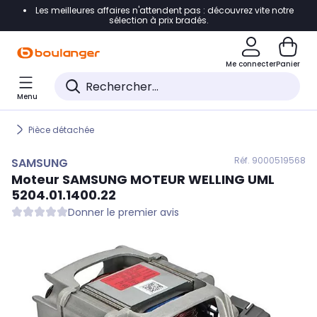
Les meilleures affaires n'attendent pas : découvrez vite notre
Accéder directement à la navigation
sélection à prix bradés.
Accéder directement au contenu
Me connecter
Panier
Accéder directement au pied de page
Menu
Accéder directement au chatbot
Pièce détachée
Réf. 900
0519568
SAMSUNG
Moteur
SAMSUNG
MOTEUR WELLING UML
5204.01.1400.22
Donner le premier avis