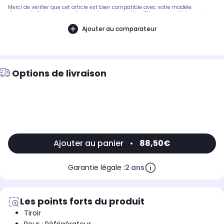
Merci de vérifier que cet article est bien compatible avec votre modèle
d'appareil. Notre service client peut vous conseiller. .Pièce compatible avec les
marques : SAMSUNG.Compatible avec les modèles suivants : SAMSUNG:
RB31FWJNDWW/EF, RB29HSR2DWW/EF
Ajouter au comparateur
Options de livraison
Ajouter au panier
•
88,50€
Garantie légale :
2 ans
Les points forts du produit
Tiroir