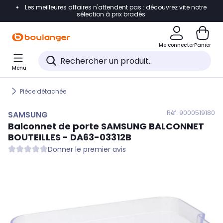
Les meilleures affaires n'attendent pas : découvrez vite notre
Accéder directement à la navigation
sélection à prix bradés.
Accéder directement au contenu
Me connecter
Panier
Accéder directement au pied de page
Menu
Accéder directement au chatbot
Pièce détachée
Réf. 900
0519180
SAMSUNG
Balconnet de porte
SAMSUNG
BALCONNET
BOUTEILLES - DA63-03312B
Donner le premier avis