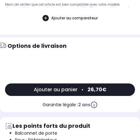
Merci de vérifier que cet article est bien compatible avec votre modèle
d'appareil. Notre service client peut vous conseiller. .Pièce compatible avec les
marques : SAMSUNG.Compatible avec les modèles suivants : SAMSUNG:
RL41PCPS, RL41PCIH1XEO 0000, RL41PTIH1XEF 0000, RL41PCPS - RL41PCPS1/XEF,
Ajouter au comparateur
RL41PTPS1 - RL41PTPS1/XEF.0000, RL41PTSW1 - RL41PTSW1/XEF.0000, RL44PCPS1 -
RL44PCPS1/XEH.0000, RL44PGPS1 - RL44PGPS1/XET.0000, RL41PGPS1XET, RL41PCPS1
- RL41PCPS1/XEF, RL41PGPS1 - RL41PGPS1/XET, RL41WCIS1 - RL41WCIS1/XEF
Options de livraison
Ajouter au panier
•
26,70€
Garantie légale :
2 ans
Les points forts du produit
Balconnet de porte