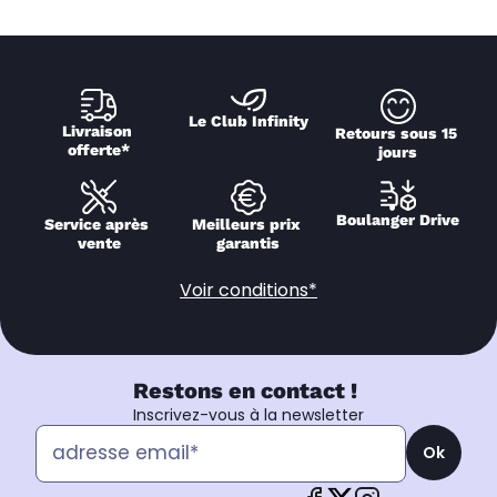
Le Club Infinity
Livraison 
Retours sous 15 
offerte*
jours
Boulanger Drive
Service après 
Meilleurs prix 
vente
garantis
Voir conditions*
Restons en contact !
Inscrivez-vous à la newsletter
Ok