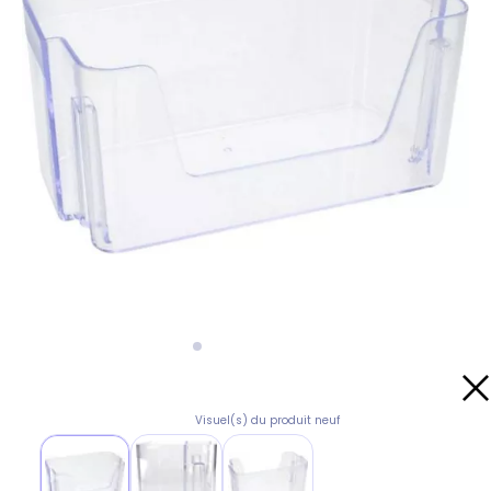
Visuel(s) du produit neuf