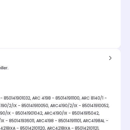
ller.
 850141901032, ARC 4198 - 850141911100, ARC 8140/1 -
C4190/2/IX - 850141910050, ARC4190/2/IX - 850141910052,
90/IX - 850141901042, ARC4190/IX - 850141915042,
X - 850141936011, ARC4198 - 850141911101, ARC4198AL -
4218IXA - 850142101120, ARC4218IXA - 850142101121,