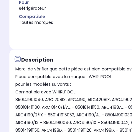
Pour
Réfrigérateur
Compatible
Toutes marques
Description
Merci de vérifier que cette pièce est bien compatible av
Pièce compatible avec la marque : WHIRLPOOL
pour les modèles suivants :
Compatible avec WHIRLPOOL:
850141901040, ARC1208IX, ARC4190, ARC4208IX, ARC41902IX
850181411100, ARC 8140/1/AL - 850181411150, ARC4198AL - 
ARC4190/2/IX - 850141915052, ARC4190/AL - 850141901030
ARC4190/IX - 850141910040, ARC4190/IX - 850141910042, A
850141911150, ARC4198IX - 850141911120, ARC4198IX - 85014