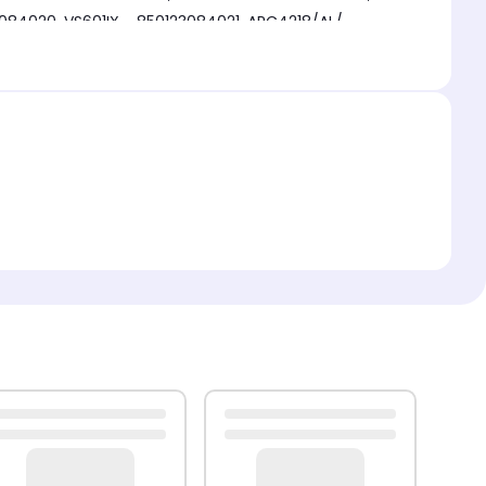
23084020, VS601IX - 850123084021, ARC4218/AL/ -