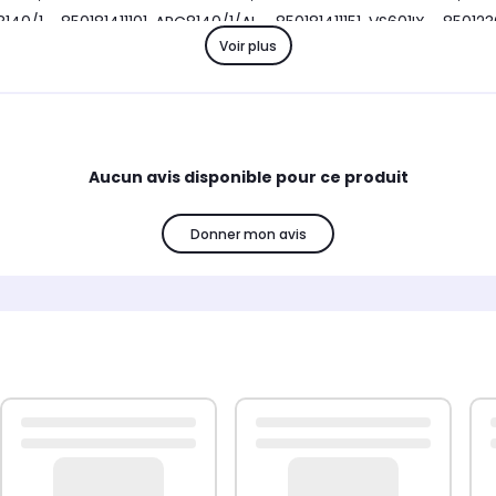
40/1 - 850181411101, ARC8140/1/AL - 850181411151, VS601IX - 8501
Voir plus
002
Aucun avis disponible pour ce produit
Donner mon avis