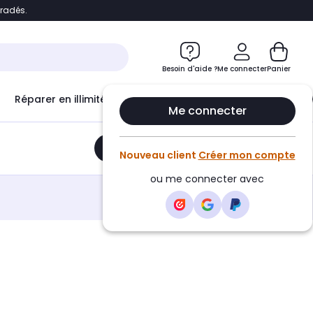
bradés.
e
Accéder directement au chatbot
Besoin d'aide ?
Me connecter
Panier
Réparer en illimité avec
Le Club Infinity
Econ
Me connecter
Ajouter au panier
•
95,50€
Nouveau client
Créer mon compte
ou me connecter avec