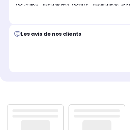
ARC4218IXA - 850142101220, ARC8140 - 850181411000, ARC81
850142101250
Compatible avec BAUKNECHT:
KDNA4300/IN - 855085301000, KDNA4300/IN - 855085301
Les avis de nos clients