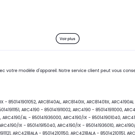
Voir plus
ec votre modèle d'appareil. Notre service client peut vous consei
 - 850141901052, ARC8140AL, ARC8140IX, ARC81401IX, ARC4190AL -
850141911151, ARC4190 - 850141911002, ARC4190 - 850141911000, AR
, ARC4190/AL - 850141936000, ARC4190/IX - 850141901040, ARC41
RC4190/IX - 850141915040, ARC4190/IX - 850141936010, ARC4190/I
1911121, ARC4218ALA - 850142101150, ARC4218ALA - 850142101151, ARC