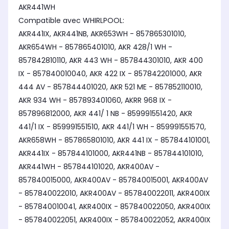
AKR441WH
Compatible avec WHIRLPOOL:
AKR441IX, AKR441NB, AKR653WH - 857865301010,
AKR654WH - 857865401010, AKR 428/1 WH -
857842810110, AKR 443 WH - 857844301010, AKR 400
IX - 857840010040, AKR 422 IX - 857842201000, AKR
444 AV - 857844401020, AKR 521 ME - 857852110010,
AKR 934 WH - 857893401060, AKRR 968 IX -
857896812000, AKR 441/ 1 NB - 859991551420, AKR
441/1 IX - 859991551510, AKR 441/1 WH - 859991551570,
AKR658WH - 857865801010, AKR 441 IX - 857844101001,
AKR441IX - 857844101000, AKR441NB - 857844101010,
AKR441WH - 857844101020, AKR400AV -
857840015000, AKR400AV - 857840015001, AKR400AV
- 857840022010, AKR400AV - 857840022011, AKR400IX
- 857840010041, AKR400IX - 857840022050, AKR400IX
- 857840022051, AKR400IX - 857840022052, AKR400IX