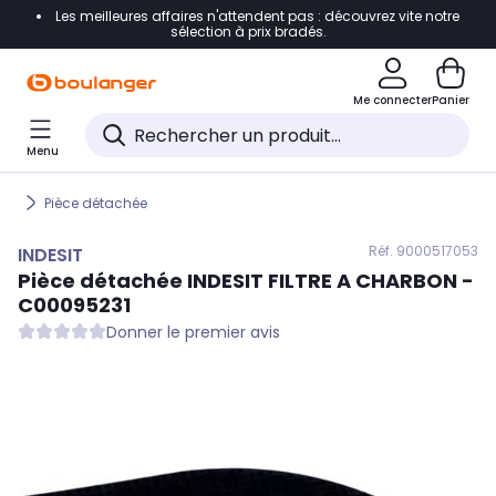
Les meilleures affaires n'attendent pas : découvrez vite notre
Accéder directement à la navigation
sélection à prix bradés.
Accéder directement au contenu
Me connecter
Panier
Accéder directement au pied de page
Menu
Accéder directement au chatbot
Pièce détachée
Réf. 900
0517053
INDESIT
Pièce détachée
INDESIT
FILTRE A CHARBON -
C00095231
Donner le premier avis