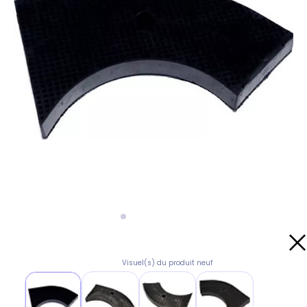
Visuel(s) du produit neuf