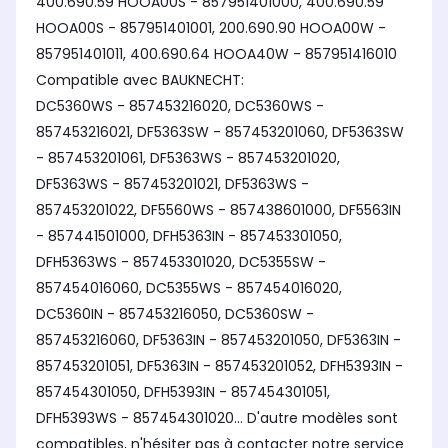
400.690.59 HOOA00S - 857951401000, 400.690.59
HOOA00S - 857951401001, 200.690.90 HOOA00W -
857951401011, 400.690.64 HOOA40W - 857951416010
Compatible avec BAUKNECHT:
DC5360WS - 857453216020, DC5360WS -
857453216021, DF5363SW - 857453201060, DF5363SW
- 857453201061, DF5363WS - 857453201020,
DF5363WS - 857453201021, DF5363WS -
857453201022, DF5560WS - 857438601000, DF5563IN
- 857441501000, DFH5363IN - 857453301050,
DFH5363WS - 857453301020, DC5355SW -
857454016060, DC5355WS - 857454016020,
DC5360IN - 857453216050, DC5360SW -
857453216060, DF5363IN - 857453201050, DF5363IN -
857453201051, DF5363IN - 857453201052, DFH5393IN -
857454301050, DFH5393IN - 857454301051,
DFH5393WS - 857454301020... D'autre modèles sont
compatibles, n'hésiter pas à contacter notre service