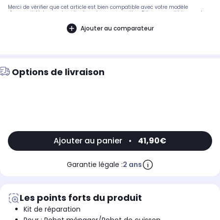
Merci de vérifier que cet article est bien compatible avec votre modèle
d'appareil. Notre service client peut vous conseiller. .Pièce compatible avec les
marques : KENWOOD.Compatible avec les modèles suivants : KENWOOD: A901,
KVC7300S - TITANIUM - CHEF
Ajouter au comparateur
Options de livraison
Ajouter au panier
•
41,90€
Garantie légale :
2 ans
Les points forts du produit
Kit de réparation