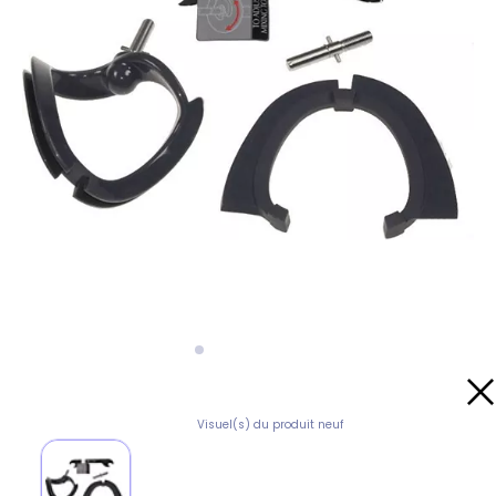
Visuel(s) du produit neuf