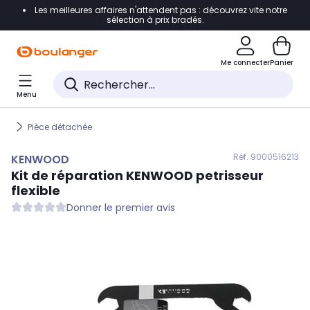
Les meilleures affaires n'attendent pas : découvrez vite notre
Accéder directement à la navigation
sélection à prix bradés.
Accéder directement au contenu
Me connecter
Panier
Accéder directement au pied de page
Menu
Accéder directement au chatbot
Pièce détachée
Réf. 900
0516213
KENWOOD
Kit de réparation
KENWOOD
petrisseur
flexible
Donner le premier avis