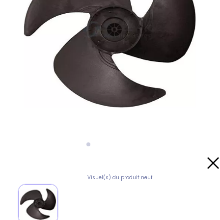
Visuel(s) du produit neuf