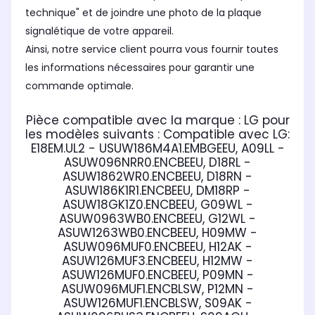
technique" et de joindre une photo de la plaque
signalétique de votre appareil.
Ainsi, notre service client pourra vous fournir toutes
les informations nécessaires pour garantir une
commande optimale.
Pièce compatible avec la marque : LG
pour
les modèles suivants :
Compatible avec LG:
E18EM.UL2 - USUW186M4A1.EMBGEEU, A09LL -
ASUW096NRR0.ENCBEEU, D18RL -
ASUW1862WR0.ENCBEEU, D18RN -
ASUW186K1R1.ENCBEEU, DM18RP -
ASUW18GK1Z0.ENCBEEU, G09WL -
ASUW0963WB0.ENCBEEU, G12WL -
ASUW1263WB0.ENCBEEU, H09MW -
ASUW096MUF0.ENCBEEU, H12AK -
ASUW126MUF3.ENCBEEU, H12MW -
ASUW126MUF0.ENCBEEU, P09MN -
ASUW096MUF1.ENCBLSW, P12MN -
ASUW126MUF1.ENCBLSW, S09AK -