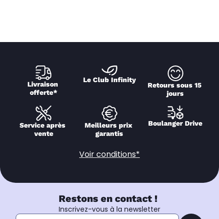
Le Club Infinity
Livraison 
Retours sous 15 
offerte*
jours
Boulanger Drive
Service après 
Meilleurs prix 
vente
garantis
Voir conditions*
Restons en contact !
Inscrivez-vous à la newsletter