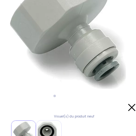
Visuel(s) du produit neuf