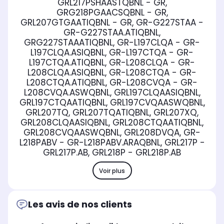
GRL217PSHAASTQBNL - GR,
GRG218PGAACSQBNL - GR,
GRL207GTGAATIQBNL - GR, GR-G227STAA -
GR-G227STAA.ATIQBNL,
GRG227STAAATIQBNL, GR-L197CLQA - GR-
L197CLQA.ASIQBNL, GR-L197CTQA - GR-
L197CTQA.ATIQBNL, GR-L208CLQA - GR-
L208CLQA.ASIQBNL, GR-L208CTQA - GR-
L208CTQA.ATIQBNL, GR-L208CVQA - GR-
L208CVQA.ASWQBNL, GRL197CLQAASIQBNL,
GRL197CTQAATIQBNL, GRL197CVQAASWQBNL,
GRL207TQ, GRL207TQATIQBNL, GRL207XQ,
GRL208CLQAASIQBNL, GRL208CTQAATIQBNL,
GRL208CVQAASWQBNL, GRL208DVQA, GR-
L218PABV - GR-L218PABV.ARAQBNL, GRL217P -
GRL217P.AB, GRL218P - GRL218P.AB
Voir plus
Les avis de nos clients