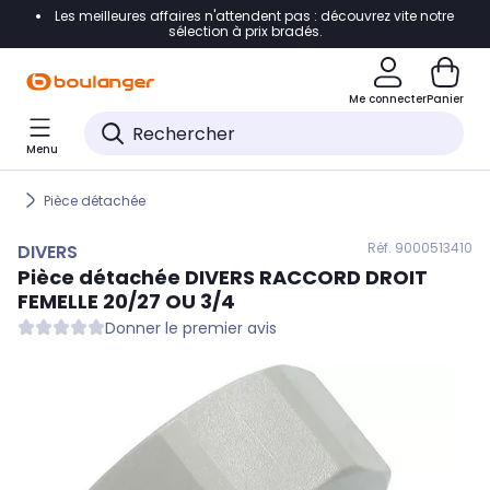
Les meilleures affaires n'attendent pas : découvrez vite notre
Accéder directement à la navigation
sélection à prix bradés.
Accéder directement au contenu
Me connecter
Panier
Accéder directement au pied de page
Menu
Accéder directement au chatbot
Pièce détachée
Réf. 900
0513410
DIVERS
Pièce détachée
DIVERS
RACCORD DROIT
FEMELLE 20/27 OU 3/4
Donner le premier avis