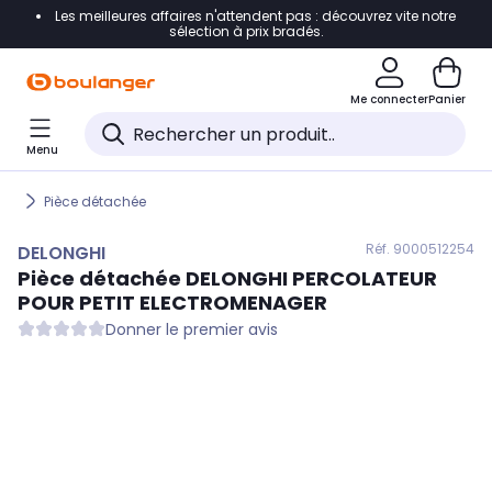
Les meilleures affaires n'attendent pas : découvrez vite notre
Accéder directement à la navigation
sélection à prix bradés.
Accéder directement au contenu
Me connecter
Panier
Accéder directement au pied de page
Menu
Accéder directement au chatbot
Pièce détachée
Réf. 900
0512254
DELONGHI
Pièce détachée
DELONGHI
PERCOLATEUR
POUR PETIT ELECTROMENAGER
Donner le premier avis