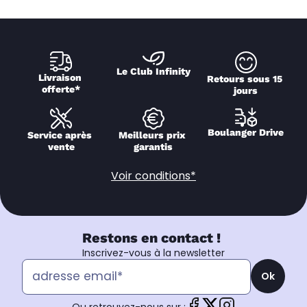
Le Club Infinity
Livraison 
Retours sous 15 
offerte*
jours
Boulanger Drive
Service après 
Meilleurs prix 
vente
garantis
Voir conditions*
Restons en contact !
Inscrivez-vous à la newsletter
Ok