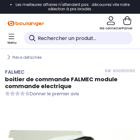
Les meilleures affaires n'attendent pas : découvrez vite notre
Accéder directement à la navigation
sélection à prix bradés.
Accéder directement au contenu
Me connecter
Panier
Accéder directement au pied de page
Menu
Accéder directement au chatbot
Pièce détachée
Réf. 900
0510193
FALMEC
boitier de commande
FALMEC
module
commande electrique
Donner le premier avis