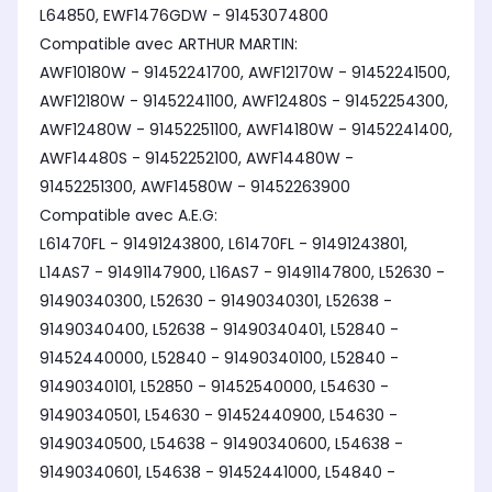
L64850, EWF1476GDW - 91453074800
Compatible avec ARTHUR MARTIN:
AWF10180W - 91452241700, AWF12170W - 91452241500,
AWF12180W - 91452241100, AWF12480S - 91452254300,
AWF12480W - 91452251100, AWF14180W - 91452241400,
AWF14480S - 91452252100, AWF14480W -
91452251300, AWF14580W - 91452263900
Compatible avec A.E.G:
L61470FL - 91491243800, L61470FL - 91491243801,
L14AS7 - 91491147900, L16AS7 - 91491147800, L52630 -
91490340300, L52630 - 91490340301, L52638 -
91490340400, L52638 - 91490340401, L52840 -
91452440000, L52840 - 91490340100, L52840 -
91490340101, L52850 - 91452540000, L54630 -
91490340501, L54630 - 91452440900, L54630 -
91490340500, L54638 - 91490340600, L54638 -
91490340601, L54638 - 91452441000, L54840 -