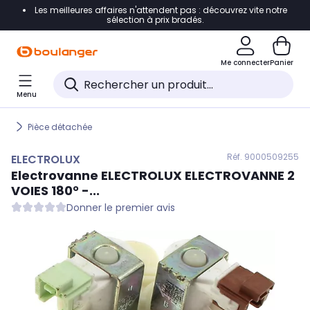
Les meilleures affaires n'attendent pas : découvrez vite notre
Accéder directement à la navigation
sélection à prix bradés.
Accéder directement au contenu
Me connecter
Panier
Accéder directement au pied de page
Menu
Accéder directement au chatbot
Pièce détachée
Réf. 900
0509255
ELECTROLUX
Electrovanne
ELECTROLUX
ELECTROVANNE 2
VOIES 180° -...
Donner le premier avis