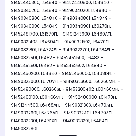
91452440300, L54840 - 91452440800, L54840 -
91490340200, L54840 - 91490340201, L54840 -
91490340800, L54840 - 91490340801, L54849 -
91490340900, L54849 - 91490340901, L60270FL -
91452481700, L61670FL - 91491243900, L6460AFL -
91490321403, L6469AFL - 91490321503, L6470FL -
91490321801, L6472AFL - 91490322701, L6478AFL -
91490322501, L6482 - 91452452500, L6482 -
91452452501, L6482 - 91452452502, L64840 -
91452450200, L64840 - 91452450000, L5468DFL -
91490323000, L6.70VFL - 91490323600, L60260MFL -
91452480000, L60260SL - 91453200402, L60460MFL -
91452480100, L60466MFL - 91452480900, L61473FL -
91491244500, L6468AFL - 91490321303, L6470AFL -
91490322601, L6476AFL - 91490322401, L6479AFL -
91490322301, L647EXFL - 91490323201, L6484FL -
91490322801