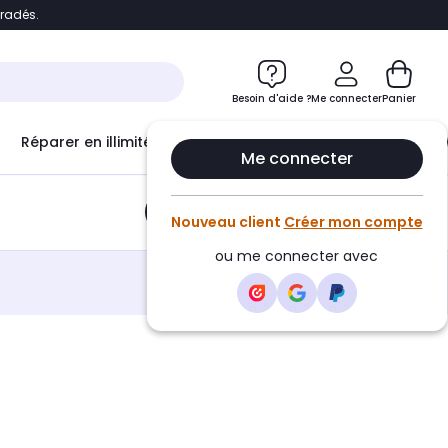
bradés.
e
Accéder directement au chatbot
Besoin d'aide ?
Me connecter
Panier
Réparer en illimité avec
Le Club Infinity
Econ
Me connecter
Ajouter au panier
•
2,49€
Nouveau client
Créer mon compte
ou me connecter avec