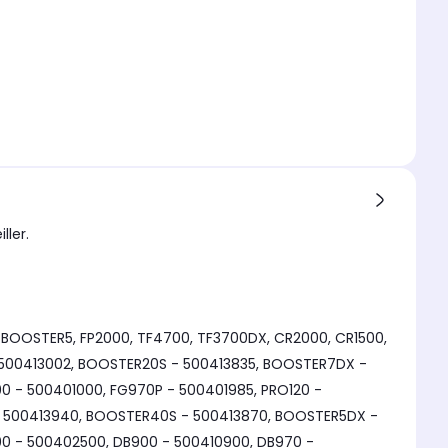
ller.
 BOOSTER5, FP2000, TF4700, TF3700DX, CR2000, CR1500,
- 500413002, BOOSTER20S - 500413835, BOOSTER7DX -
0 - 500401000, FG970P - 500401985, PRO120 -
 - 500413940, BOOSTER40S - 500413870, BOOSTER5DX -
00 - 500402500, DB900 - 500410900, DB970 -