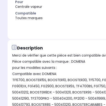
Pour
Centrale vapeur
Compatible
Toutes marques
Description
Merci de vérifier que cette pièce est bien compatible av
Pièce compatible avec la marque : DOMENA
pour les modèles suivants :
Compatible avec DOMENA:
TF6700, BOOSTER15S, BOOSTER10, BOOSTER30, TF5700, FG
FG901DX, FG1450, FG2900, BOOSTER5S, TF4700BS, FG1750
500413212, BOOSTER8DX - 500413211, BOOSTER9S - 50041
500412190, TF3700PRO - 500404200, FP2010 - 50041199
500413793, BOOSTER8S - 500413210, BOOSTERCARAIBES - 