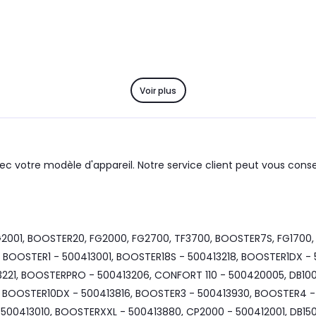
Voir plus
ec votre modèle d'appareil. Notre service client peut vous consei
2001, BOOSTER20, FG2000, FG2700, TF3700, BOOSTER7S, FG1700,
, BOOSTER1 - 500413001, BOOSTER18S - 500413218, BOOSTER1DX 
3221, BOOSTERPRO - 500413206, CONFORT 110 - 500420005, DB100
9, BOOSTER10DX - 500413816, BOOSTER3 - 500413930, BOOSTER4
500413010, BOOSTERXXL - 500413880, CP2000 - 500412001, DB15