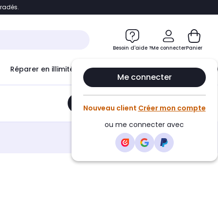
bradés.
e
Accéder directement au chatbot
Besoin d'aide ?
Me connecter
Panier
Réparer en illimité avec
Le Club Infinity
Econ
Me connecter
Ajouter au panier
•
19,30€
Nouveau client
Créer mon compte
ou me connecter avec