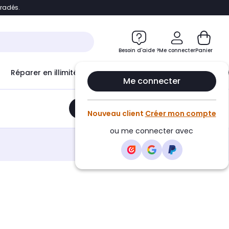
bradés.
e
Accéder directement au chatbot
Besoin d'aide ?
Me connecter
Panier
Réparer en illimité avec
Le Club Infinity
Econ
Me connecter
Ajouter au panier
•
59,20€
Nouveau client
Créer mon compte
ou me connecter avec