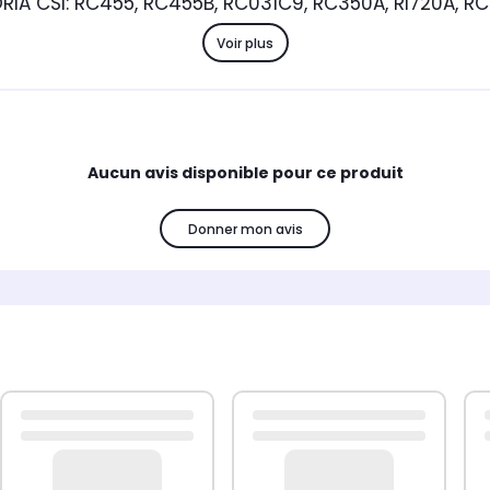
RIA CSI: RC455, RC455B, RC031C9, RC350A, RI720A, R
Voir plus
Aucun avis disponible pour ce produit
Donner mon avis