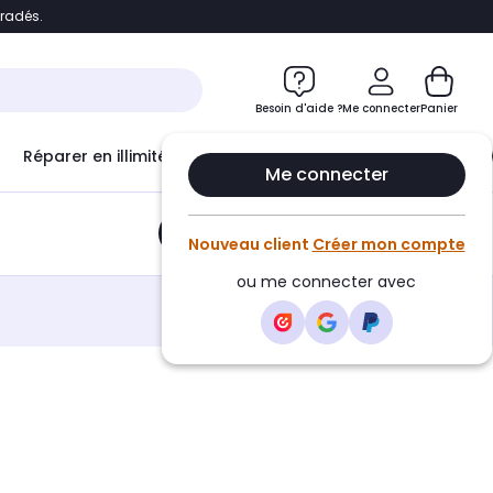
bradés.
e
Accéder directement au chatbot
Besoin d'aide ?
Me connecter
Panier
Réparer en illimité avec
Le Club Infinity
Econ
Me connecter
Ajouter au panier
•
13,10€
Nouveau client
Créer mon compte
ou me connecter avec