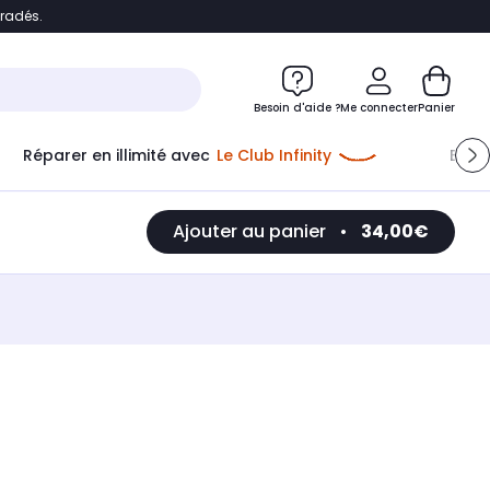
bradés.
e
Accéder directement au chatbot
Besoin d'aide ?
Me connecter
Panier
Réparer en illimité avec
Le Club Infinity
Econ
Ajouter au panier
•
34,00€