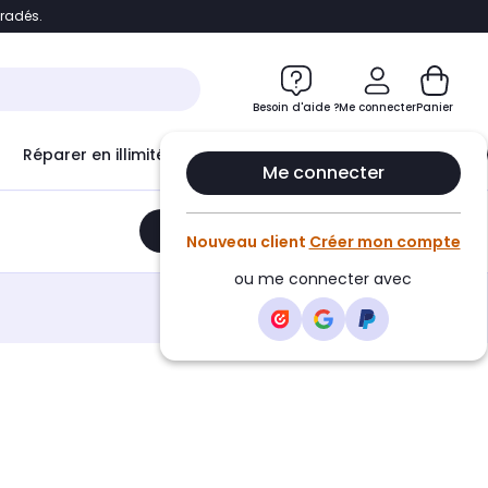
bradés.
e
Accéder directement au chatbot
Besoin d'aide ?
Me connecter
Panier
Réparer en illimité avec
Le Club Infinity
Econ
Me connecter
Ajouter au panier
•
108,50€
Nouveau client
Créer mon compte
ou me connecter avec