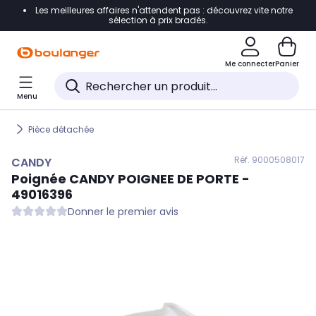
Les meilleures affaires n'attendent pas : découvrez vite notre
Accéder directement à la navigation
sélection à prix bradés.
Accéder directement au contenu
Me connecter
Panier
Accéder directement au pied de page
Menu
Accéder directement au chatbot
Pièce détachée
Réf. 900
0508017
CANDY
Poignée
CANDY
POIGNEE DE PORTE -
49016396
Donner le premier avis