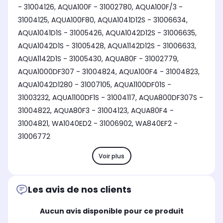
- 31004126, AQUA100F - 31002780, AQUA100F/3 -
31004125, AQUA100F80, AQUA1041D12S - 31006634,
AQUA1041D1S - 31005426, AQUA1042D12S - 31006635,
AQUA1042D1S - 31005428, AQUA1142D12S - 31006633,
AQUA1142D1S - 31005430, AQUA80F - 31002779,
AQUA1000DF307 - 31004824, AQUA100F4 - 31004823,
AQUA1042D1280 - 31007105, AQUA1100DF01S -
31003232, AQUA1100DF1S - 31004117, AQUA800DF307S -
31004822, AQUA80F3 - 31004123, AQUA80F4 -
31004821, WA1040ED2 - 31006902, WA840EF2 -
31006772
Voir plus
Les avis de nos clients
Aucun avis disponible pour ce produit