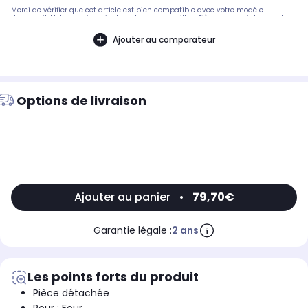
Merci de vérifier que cet article est bien compatible avec votre modèle
d'appareil. Notre service client peut vous conseiller. .Pièce compatible avec les
marques : CANDY.Compatible avec le modèle suivant : ROSIERES: PVTP750SX -
33800118
Ajouter au comparateur
Options de livraison
Ajouter au panier
•
79,70€
Garantie légale :
2 ans
Les points forts du produit
Pièce détachée