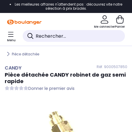
Les meilleures affaires n'attendent pas : découvrez vite notre
Accéder directement à la navigation
sélection à prix bradés.
Accéder directement au contenu
Me connecter
Panier
Accéder directement au pied de page
Menu
Accéder directement au chatbot
Pièce détachée
Réf. 900
0507850
CANDY
Pièce détachée
CANDY
robinet de gaz semi
rapide
Donner le premier avis