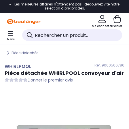
Les meilleures affaires n'attendent pas : découvrez vite notre
Accéder directement à la navigation
sélection à prix bradés.
Accéder directement au contenu
Me connecter
Panier
Accéder directement au pied de page
Menu
Accéder directement au chatbot
Pièce détachée
Réf. 900
0506786
WHIRLPOOL
Pièce détachée
WHIRLPOOL
convoyeur d'air
Donner le premier avis