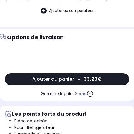
d'appareil. Notre service client peut vous conseiller. .Pièce compatible avec les
marques : WHIRLPOOL.Compatible avec les modèles suivants : WHIRLPOOL:
858645111010, WSE5531 A+XL - 858645111010
Ajouter au comparateur
Options de livraison
Ajouter au panier
•
33,20€
Garantie légale :
2 ans
Les points forts du produit
Pièce détachée
Pour : Réfrigérateur