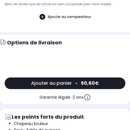
Merci de vérifier que cet article est bien compatible avec votre modèle
d'appareil. Notre service client peut vous conseiller. .Pièce compatible avec les
marques : WHIRLPOOL.Compatible avec les modèles suivants : WHIRLPOOL:
AKM407MR, 857120429542, AKM204/NB/01 - 857120429540
Ajouter au comparateur
Options de livraison
Ajouter au panier
•
50,60€
Garantie légale :
2 ans
Les points forts du produit
Chapeau bruleur