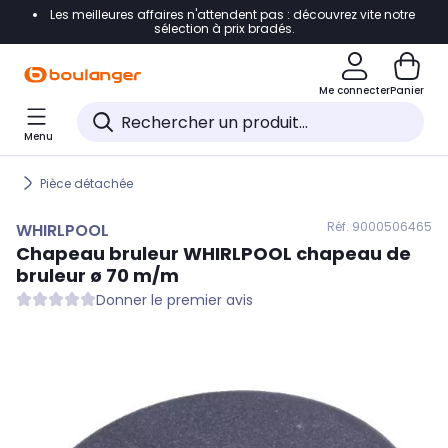
Les meilleures affaires n'attendent pas : découvrez vite notre
Accéder directement à la navigation
sélection à prix bradés.
Accéder directement au contenu
Me connecter
Panier
Accéder directement au pied de page
Menu
Accéder directement au chatbot
Pièce détachée
Réf. 900
0506465
WHIRLPOOL
Chapeau bruleur
WHIRLPOOL
chapeau de
bruleur ø 70 m/m
Donner le premier avis