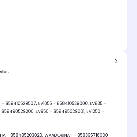
ller.
 - 858410529507, EV1055 - 858410529000, EV835 -
 858490529200, EV950 - 858495029001, EV1250 -
ESHA - 858485203020, WAADORINAT - 858395716000