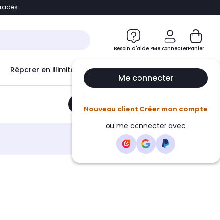
bradés.
e
Accéder directement au chatbot
Besoin d'aide ?
Me connecter
Panier
Réparer en illimité avec
Le Club Infinity
Econ
Me connecter
Ajouter au panier
•
51,60€
Nouveau client
Créer mon compte
ou me connecter avec