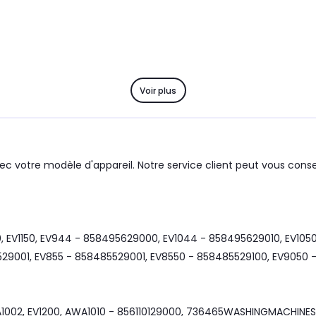
Voir plus
ec votre modèle d'appareil. Notre service client peut vous consei
, EV1150, EV944 - 858495629000, EV1044 - 858495629010, EV1050
9001, EV855 - 858485529001, EV8550 - 858485529100, EV9050 -
A1002, EV1200, AWA1010 - 856110129000, 736465WASHINGMACHIN