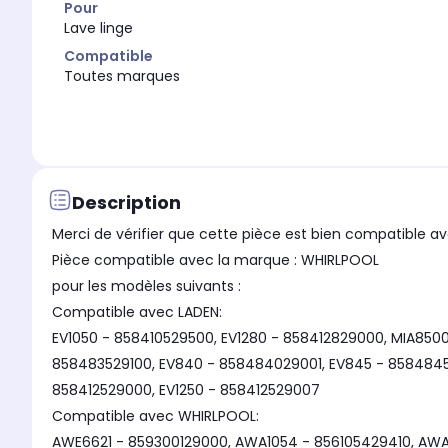
Pour
Lave linge
Compatible
Toutes marques
Description
Merci de vérifier que cette pièce est bien compatible av
Pièce compatible avec la marque : WHIRLPOOL
pour les modèles suivants :
Compatible avec LADEN:
EV1050 - 858410529500, EV1280 - 858412829000, MIA8500
858483529100, EV840 - 858484029001, EV845 - 85848452
858412529000, EV1250 - 858412529007
Compatible avec WHIRLPOOL:
AWE6621 - 859300129000, AWA1054 - 856105429410, AW