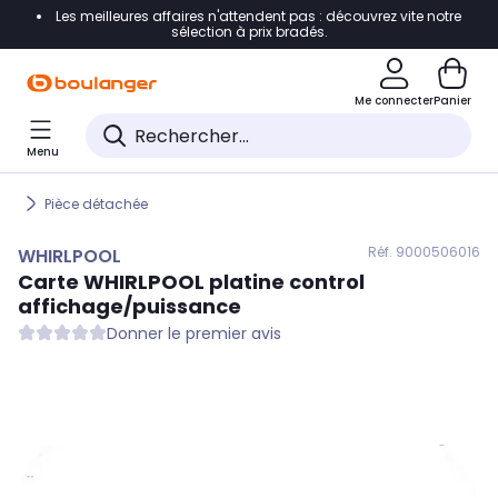
Les meilleures affaires n'attendent pas : découvrez vite notre
Accéder directement à la navigation
sélection à prix bradés.
Accéder directement au contenu
Me connecter
Panier
Accéder directement au pied de page
Menu
Accéder directement au chatbot
Pièce détachée
Réf. 900
0506016
WHIRLPOOL
Carte
WHIRLPOOL
platine control
affichage/puissance
Donner le premier avis