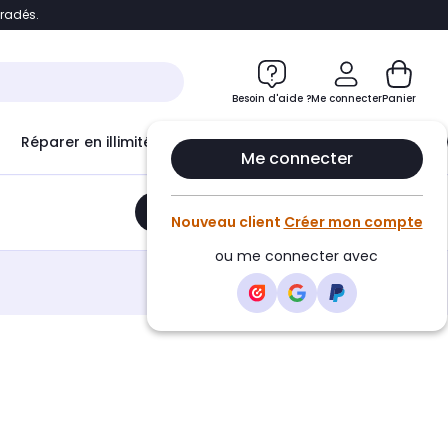
bradés.
e
Accéder directement au chatbot
Besoin d'aide ?
Me connecter
Panier
Réparer en illimité avec
Le Club Infinity
Econ
Me connecter
Ajouter au panier
•
38,30€
Nouveau client
Créer mon compte
ou me connecter avec