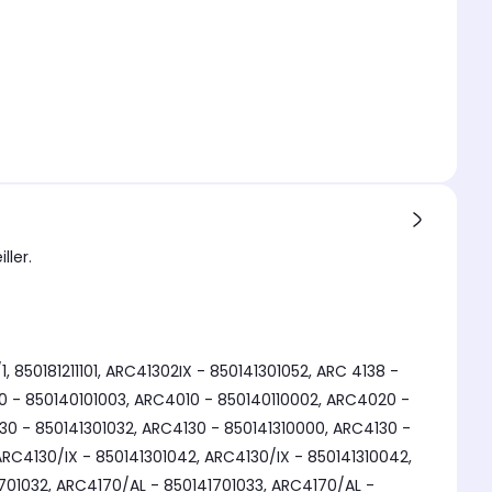
ller.
 850181211101, ARC41302IX - 850141301052, ARC 4138 -
4010 - 850140101003, ARC4010 - 850140110002, ARC4020 -
30 - 850141301032, ARC4130 - 850141310000, ARC4130 -
RC4130/IX - 850141301042, ARC4130/IX - 850141310042,
41701032, ARC4170/AL - 850141701033, ARC4170/AL -