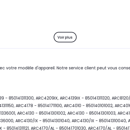
Voir plus
ec votre modèle d'appareil. Notre service client peut vous consei
- 850141311300, ARC4209IX, ARC4139IX - 850141311320, ARC8120/1,
0141311150, ARC4178 - 850141711100, ARC4010 - 850140101002, ARC
336001, ARC4130 - 850141301002, ARC4130 - 850141301003, ARC41
336000, ARC4130/IX - 850141301040, ARC4130/IX - 850141310040, A
IX - 850141311121, ARC4170/AL - 850141701030, ARC4170/AL - 8501