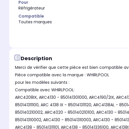
Pour
Réfrigérateur
Compatible
Toutes marques
Description
Merci de vérifier que cette pièce est bien compatible av
Pièce compatible avec la marque : WHIRLPOOL
pour les modèles suivants :
Compatible avec WHIRLPOOL:
ARC4208IX, ARC4130 - 850141301000, ARC4190/2IX, ARC4139 
850141311100, ARC 4138 IX - 850141311120, ARC4138AL - 85
850140210002, ARC4020 - 850140210100, ARC4130 - 850141
850141310002, ARC4130 - 850141310003, ARC4130 - 850141
ARC4138 - 850141311101, ARC4138 - 850141336100, ARC4138