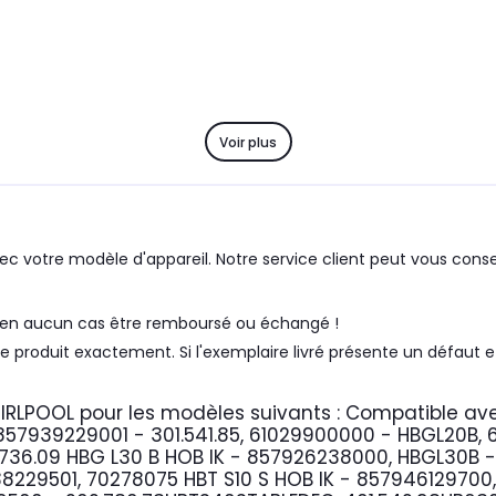
Voir plus
c votre modèle d'appareil. Notre service client peut vous consei
ra en aucun cas être remboursé ou échangé !
 produit exactement. Si l'exemplaire livré présente un défaut et
HIRLPOOL
pour les modèles suivants :
Compatible av
857939229001 - 301.541.85, 61029900000 - HBGL20B,
.736.09 HBG L30 B HOB IK - 857926238000, HBGL30B - 
8229501, 70278075 HBT S10 S HOB IK - 857946129700,