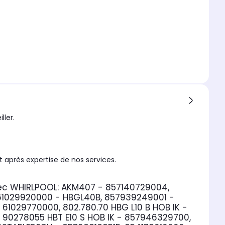
ller.
 après expertise de nos services.
ec WHIRLPOOL:
AKM407 - 857140729004,
 61029920000 - HBGL40B, 857939249001 -
61029770000, 802.780.70 HBG L10 B HOB IK -
 90278055 HBT E10 S HOB IK - 857946329700,