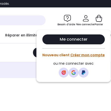
bradés.
e
Accéder directement au chatbot
Besoin d'aide ?
Me connecter
Panier
Réparer en illimité avec
Le Club Infinity
Econ
Me connecter
Ajouter au panier
•
48,60€
Nouveau client
Créer mon compte
ou me connecter avec