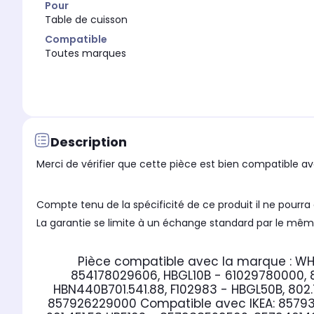
Pour
Table de cuisson
Compatible
Toutes marques
Description
Merci de vérifier que cette pièce est bien compatible ave
Compte tenu de la spécificité de ce produit il ne pour
La garantie se limite à un échange standard par le même
Pièce compatible avec la marque : W
854178029606, HBGL10B - 61029780000, 
HBN440B701.541.88, F102983 - HBGL50B, 802
857926229000
Compatible avec IKEA:
85793