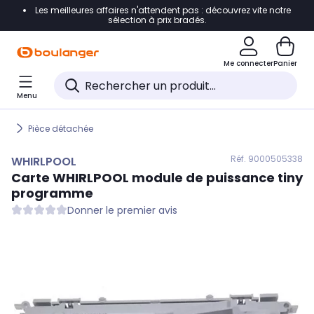
Les meilleures affaires n'attendent pas : découvrez vite notre
Accéder directement à la navigation
sélection à prix bradés.
Accéder directement au contenu
Me connecter
Panier
Accéder directement au pied de page
Menu
Accéder directement au chatbot
Pièce détachée
Réf. 900
0505338
WHIRLPOOL
Carte
WHIRLPOOL
module de puissance tiny
programme
Donner le premier avis