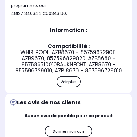
programmé: oui
481271340344 C00343160.
Information :
Compatibilité :
WHIRLPOOL: AZB8670 - 857596729011,
AZB9670, 857596829020, AZB8680 -
857586710010BAUKNECHT: AZB8670 -
857596729010, AZB 8670 - 857596729010
Voir plus
Les avis de nos clients
Aucun avis disponible pour ce produit
Donner mon avis