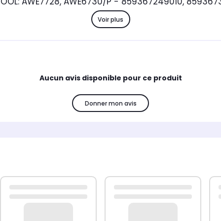
OOL: AWE7728, AWE6730/P - 859367249010, 85936
Voir plus
Aucun avis disponible pour ce produit
Donner mon avis