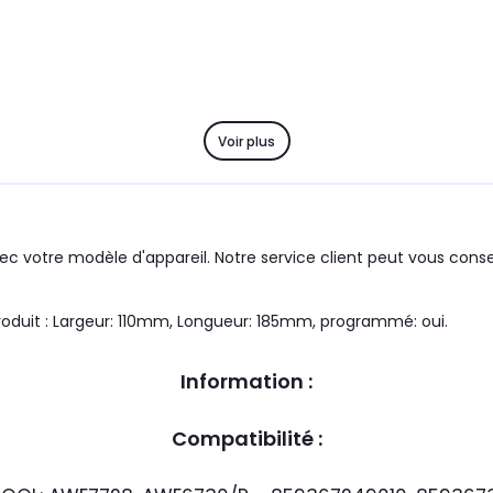
Voir plus
c votre modèle d'appareil. Notre service client peut vous consei
ble avec la marque du groupe : WHIRLPOOL le produit : Largeur: 110mm, Longueur: 185mm, programmé: oui.
Information :
Compatibilité :