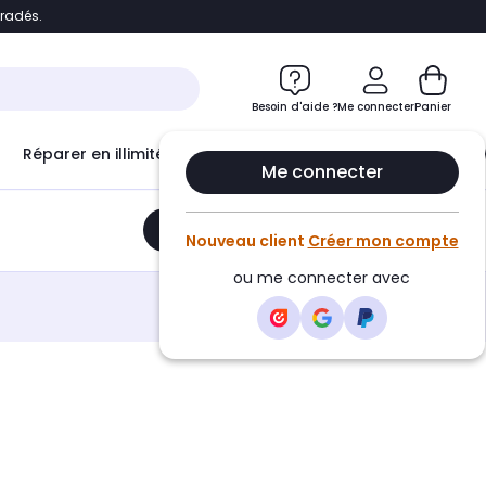
bradés.
e
Accéder directement au chatbot
Besoin d'aide ?
Me connecter
Panier
Réparer en illimité avec
Le Club Infinity
Econ
Me connecter
Ajouter au panier
•
189,10€
Nouveau client
Créer mon compte
ou me connecter avec