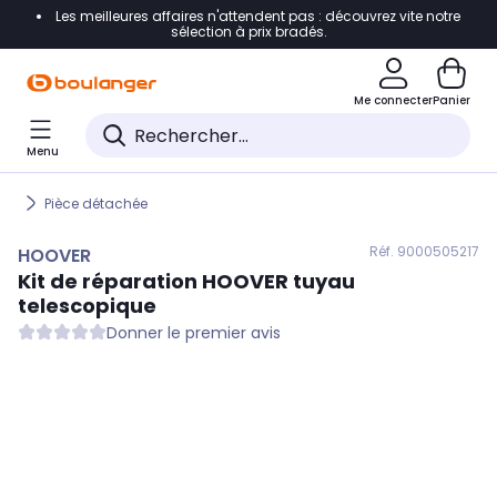
Les meilleures affaires n'attendent pas : découvrez vite notre
Accéder directement à la navigation
sélection à prix bradés.
Accéder directement au contenu
Me connecter
Panier
Accéder directement au pied de page
Menu
Accéder directement au chatbot
Pièce détachée
Réf. 900
0505217
HOOVER
Kit de réparation
HOOVER
tuyau
telescopique
Donner le premier avis