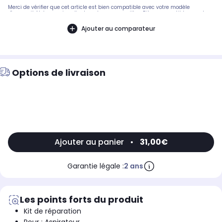
Merci de vérifier que cet article est bien compatible avec votre modèle
d'appareil. Notre service client peut vous conseiller. .Pièce compatible avec les
marques : HOOVER.Compatible avec les modèles suivants : HOOVER: TFV2004,
TFV2004011
Ajouter au comparateur
Options de livraison
Ajouter au panier
•
31,00€
Garantie légale :
2 ans
Les points forts du produit
Kit de réparation