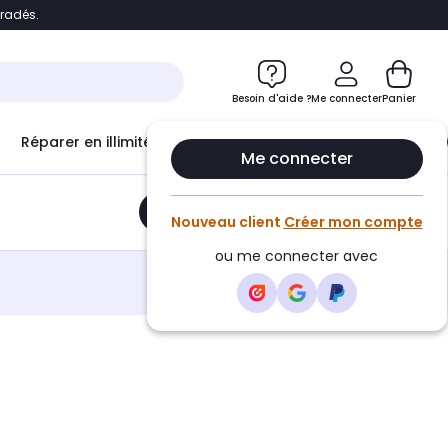
bradés.
e
Accéder directement au chatbot
Besoin d'aide ?
Me connecter
Panier
Réparer en illimité avec
Le Club Infinity
Econ
Me connecter
Ajouter au panier
•
21,00€
Nouveau client
Créer mon compte
ou me connecter avec