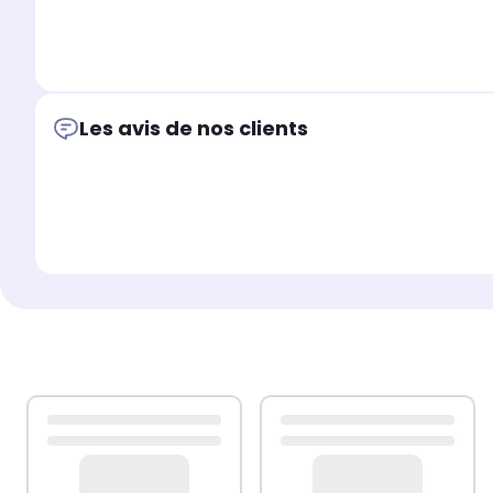
Pour ce faire, nous vous recommandons d’ouvrir un ticke
signalétique de votre appareil
.
Les avis de nos clients
Cette démarche permettra à notre service client de vo
votre commande
.
BEKO: FN131420, FN131421 - 7283640513, F