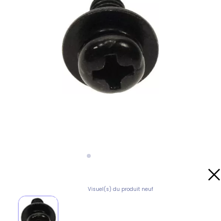
Visuel(s) du produit neuf