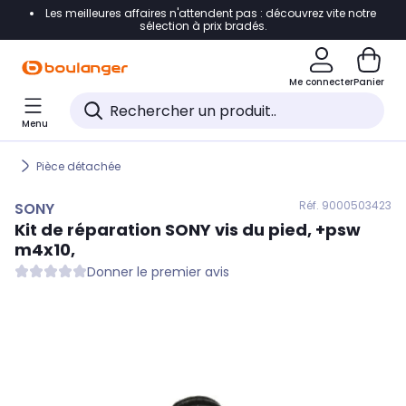
Les meilleures affaires n'attendent pas : découvrez vite notre
Accéder directement à la navigation
sélection à prix bradés.
Accéder directement au contenu
Me connecter
Panier
Accéder directement au pied de page
Menu
Accéder directement au chatbot
Pièce détachée
Réf. 900
0503423
SONY
Kit de réparation
SONY
vis du pied, +psw
m4x10,
Donner le premier avis