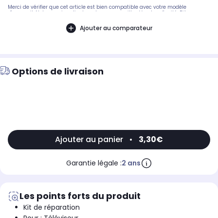
Merci de vérifier que cet article est bien compatible avec votre modèle
d'appareil. Notre service client peut vous conseiller. Vendu a l'unité .Pièce
compatible avec les marques : SONY.Compatible avec les modèles suivants :
SONY: KDL-50W829B, KDL-47W805A
Ajouter au comparateur
Options de livraison
Ajouter au panier
•
3,30€
Garantie légale :
2 ans
Les points forts du produit
Kit de réparation