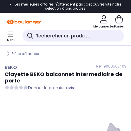
Les meilleures affaires n'attendent pas : découvrez vite notre
Accéder directement à la navigation
sélection à prix bradés.
Accéder directement au contenu
Me connecter
Panier
Accéder directement au pied de page
Menu
Accéder directement au chatbot
Pièce détachée
Réf. 900
0503403
BEKO
Clayette
BEKO
balconnet intermediaire de
porte
Donner le premier avis