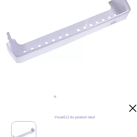
Visuel(s) du produit neuf