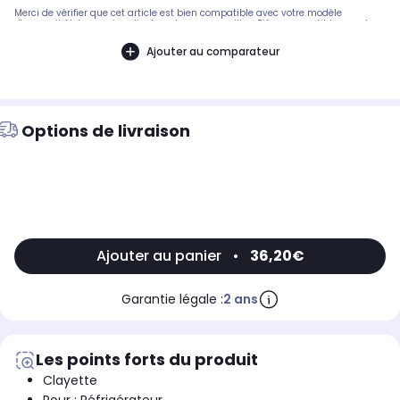
Merci de vérifier que cet article est bien compatible avec votre modèle
d'appareil. Notre service client peut vous conseiller. .Pièce compatible avec les
marques : BEKO.Compatible avec les modèles suivants : BEKO: TSE1255M,
TSE1281M, TSE1255M - 7217147614, TSE1250F - 7214647614, TSE1280M - 7217247614,
Ajouter au comparateur
7214647614 - TSE1250F, 7217147614 - TSE1255M, 7217247614 - TSE1280M
Options de livraison
Ajouter au panier
•
36,20€
Garantie légale :
2 ans
Les points forts du produit
Clayette