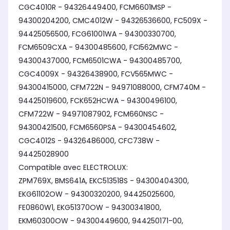
CGC4010R - 94326449400, FCM6601MSP -
94300204200, CMC4012W - 94326536600, FC509X -
94425056500, FCG61001WA - 94300330700,
FCM6509CXA - 94300485600, FCI562MWC -
94300437000, FCM6501CWA - 94300485700,
CGC4009X - 94326438900, FCV565MWC -
94300415000, CFM722N - 94971088000, CFM740M -
94425019600, FCK652HCWA - 94300496100,
CFM722W - 94971087902, FCM660NSC -
94300421500, FCM6560PSA - 94300454602,
CGC4012S - 94326486000, CFC738W -
94425028900
Compatible avec ELECTROLUX:
ZPM769X, BMS641A, EKC513518S - 94300404300,
EKG61102OW - 94300320200, 94425025600,
FE0860W1, EKG51370OW - 94300341800,
EKM60300OW - 94300449600, 944250171-00,