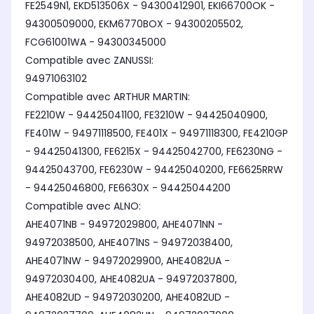
FE2549N1, EKD513506X - 94300412901, EKI66700OK -
94300509000, EKM6770BOX - 94300205502,
FCG61001WA - 94300345000
Compatible avec ZANUSSI:
94971063102
Compatible avec ARTHUR MARTIN:
FE2210W - 94425041100, FE3210W - 94425040900,
FE401W - 94971118500, FE401X - 94971118300, FE4210GP
- 94425041300, FE6215X - 94425042700, FE6230NG -
94425043700, FE6230W - 94425040200, FE6625RRW
- 94425046800, FE6630X - 94425044200
Compatible avec ALNO:
AHE4071NB - 94972029800, AHE4071NN -
94972038500, AHE4071NS - 94972038400,
AHE4071NW - 94972029900, AHE4082UA -
94972030400, AHE4082UA - 94972037800,
AHE4082UD - 94972030200, AHE4082UD -