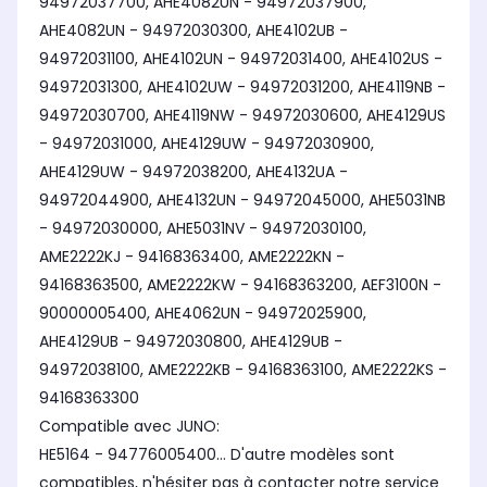
94972037700, AHE4082UN - 94972037900,
AHE4082UN - 94972030300, AHE4102UB -
94972031100, AHE4102UN - 94972031400, AHE4102US -
94972031300, AHE4102UW - 94972031200, AHE4119NB -
94972030700, AHE4119NW - 94972030600, AHE4129US
- 94972031000, AHE4129UW - 94972030900,
AHE4129UW - 94972038200, AHE4132UA -
94972044900, AHE4132UN - 94972045000, AHE5031NB
- 94972030000, AHE5031NV - 94972030100,
AME2222KJ - 94168363400, AME2222KN -
94168363500, AME2222KW - 94168363200, AEF3100N -
90000005400, AHE4062UN - 94972025900,
AHE4129UB - 94972030800, AHE4129UB -
94972038100, AME2222KB - 94168363100, AME2222KS -
94168363300
Compatible avec JUNO:
HE5164 - 94776005400... D'autre modèles sont
compatibles, n'hésiter pas à contacter notre service