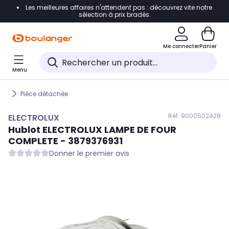
Les meilleures affaires n'attendent pas : découvrez vite notre
Accéder directement à la navigation
sélection à prix bradés.
Accéder directement au contenu
Me connecter
Panier
Accéder directement au pied de page
Menu
Accéder directement au chatbot
Pièce détachée
Réf. 900
0502428
ELECTROLUX
Hublot
ELECTROLUX
LAMPE DE FOUR
COMPLETE - 3879376931
Donner le premier avis