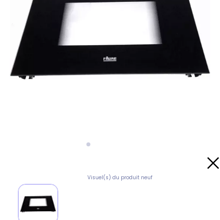
Visuel(s) du produit neuf