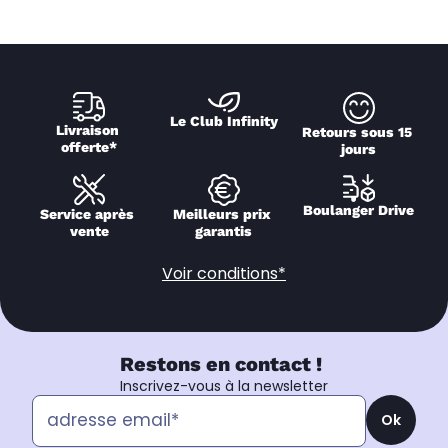
Le Club Infinity
Livraison 
Retours sous 15 
offerte*
jours
Boulanger Drive
Service après 
Meilleurs prix 
vente
garantis
Voir conditions*
Restons en contact !
Inscrivez-vous à la newsletter
Ok