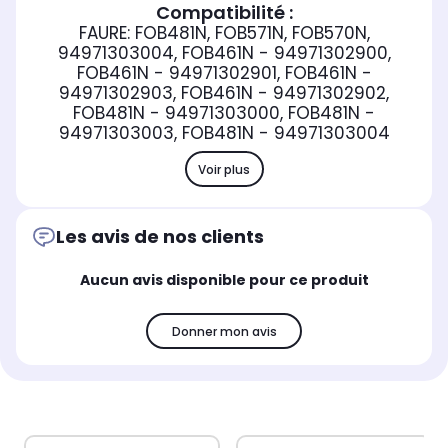
Compatibilité :
FAURE: FOB481N, FOB571N, FOB570N,
94971303004, FOB461N - 94971302900,
FOB461N - 94971302901, FOB461N -
94971302903, FOB461N - 94971302902,
FOB481N - 94971303000, FOB481N -
94971303003, FOB481N - 94971303004
Voir plus
Les avis de nos clients
Aucun avis disponible pour ce produit
Donner mon avis