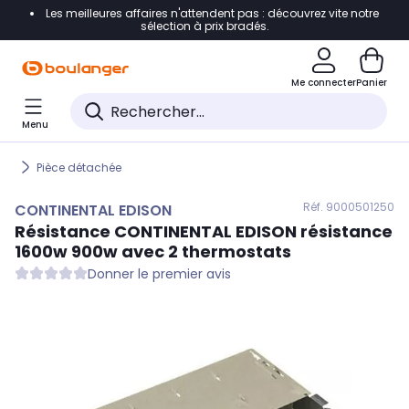
Les meilleures affaires n'attendent pas : découvrez vite notre
Accéder directement à la navigation
sélection à prix bradés.
Accéder directement au contenu
Me connecter
Panier
Accéder directement au pied de page
Menu
Accéder directement au chatbot
Pièce détachée
Réf. 900
0501250
CONTINENTAL EDISON
Résistance
CONTINENTAL EDISON
résistance
1600w 900w avec 2 thermostats
Donner le premier avis