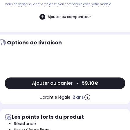
Merci de vérifier que cet article est bien compatible avec votre modèle
d'appareil. Notre service client peut vous conseiller. Type de périphérique:
Sèche linge, Technologie: Résistance de sèche linge, Puissance: 1600W,
Longueur: 250mm, Largeur: 179mm, Hauteur: 36mm, Thermostat: oui, Tension
Ajouter au comparateur
:230V.Pièce compatible avec les marques : CONTINENTAL EDISON.Compatible
avec les modèles suivants : CONTINENTAL EDISON: CESLCE8WV - 5701006303,
CESLCE8 - 7189041800, CESLCE8WV 10729194 - 5701006303, CESLCE8WP -
5701009449QILIVE: 147218-Q.6929 - 5701022603
Options de livraison
Ajouter au panier
•
59,10€
Garantie légale :
2 ans
Les points forts du produit
Résistance