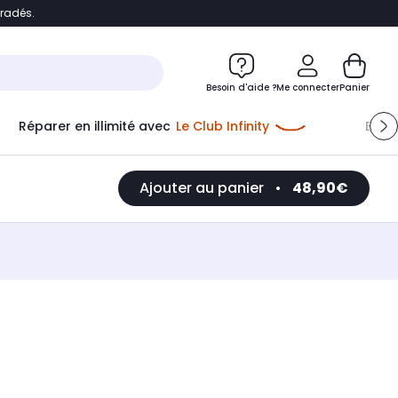
bradés.
e
Accéder directement au chatbot
Besoin d'aide ?
Me connecter
Panier
Réparer en illimité avec
Le Club Infinity
Econ
Ajouter au panier
•
48,90€