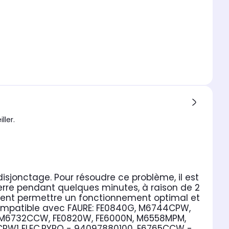
ller.
 disjonctage.
Pour résoudre ce problème, il est
erre pendant quelques minutes, à raison de 2
lement permettre un fonctionnement optimal et
mpatible avec FAURE:
FE0840G, M6744CPW,
M6732CCW, FE0820W, FE6000N, M6558MPM,
PW1 ELEC.PYRO - 94097880100, E6765CCW -