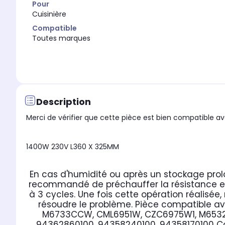
Pour
Cuisinière
Compatible
Toutes marques
Description
Merci de vérifier que cette pièce est bien compatible ave
1400W 230V L360 X 325MM
En cas d'humidité ou après un stockage prolo
recommandé de préchauffer la résistance en 
à 3 cycles.
Une fois cette opération réalisée
résoudre le problème.
Pièce compatible av
M6733CCW, CML6951W, CZC6975W1, M6532
94362860100, 94358240100, 94358170100
C