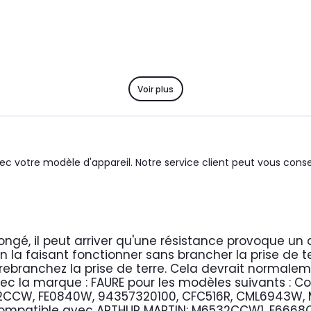
Voir plus
c votre modèle d'appareil. Notre service client peut vous consei
ngé, il peut arriver qu'une résistance provoque un
la faisant fonctionner sans brancher la prise de t
, rebranchez la prise de terre. Cela devrait norma
ec la marque : FAURE
pour les modèles suivants :
Co
CCW, FE0840W, 94357320100, CFC516R, CML6943W, 
ompatible avec ARTHUR MARTIN:
M6532CCW1, E6668C