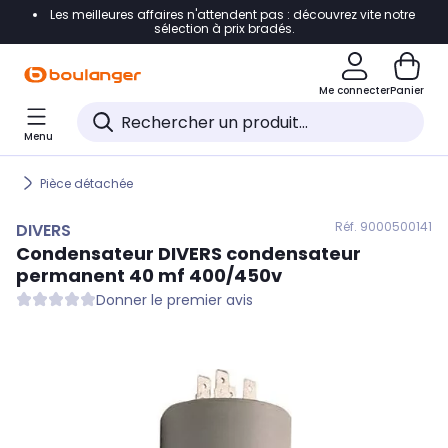
Les meilleures affaires n'attendent pas : découvrez vite notre
Accéder directement à la navigation
sélection à prix bradés.
Accéder directement au contenu
Me connecter
Panier
Accéder directement au pied de page
Menu
Accéder directement au chatbot
Pièce détachée
Réf. 900
0500141
DIVERS
Condensateur
DIVERS
condensateur
permanent 40 mf 400/450v
Donner le premier avis