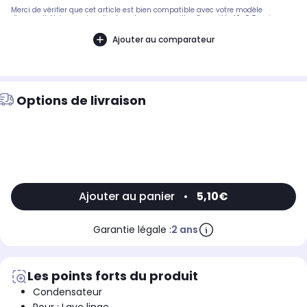
Merci de vérifier que cet article est bien compatible avec votre modèle
d'appareil. Notre service client peut vous conseiller. Capacité: 40µF, Tension:
450 V, Technologie: condensateur de démarrage.Pièce compatible avec les
marques : DIVERS MARQUES.Compatible avec le modèle suivant : DIVERS
Ajouter au comparateur
Options de livraison
Ajouter au panier
•
5,10€
Garantie légale :
2 ans
Les points forts du produit
Condensateur