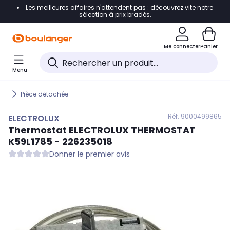
Les meilleures affaires n'attendent pas : découvrez vite notre
Accéder directement à la navigation
sélection à prix bradés.
Accéder directement au contenu
Me connecter
Panier
Accéder directement au pied de page
Menu
Accéder directement au chatbot
Pièce détachée
Réf. 900
0499865
ELECTROLUX
Thermostat
ELECTROLUX
THERMOSTAT
K59L1785 - 226235018
Donner le premier avis