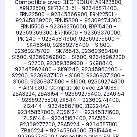
Compatible avec ELECTROLUX:
ARN22600,
ARN22500, SK71243-5I - 92345871400,
ERN22500 - 92345866900, ERN22501 -
92345869200, ERN15300 - 92369274300,
ERN15500 - 92369276000, ERP15400 -
92369369300, ERP15500 - 92369370000,
PK1240 - 92345871600, 92369275600 -
SK48840, 92369278400 - S1600,
92369275700 - SK78843, 92369369400 -
S1600, 92369369800 - S1600, 92345962200
- S2200, 92369369900 - SK98840,
92345962400 - SK91240, 92345963200 -
S2200, 92369371100 - S1600, 92369371200 -
S1600, 92369371500 - S1600, 92369274800
- ARN15300
Compatible avec ZANUSSI:
ZBA3224, ZBA3154 - 92369275400, ZBA6154
- 92369275500, ZI1644 - 92369274400,
ZI2444 - 92345867100, ZI9224AA -
92345867000, ZQS6124 - 92345371600,
ZUS6144 - 92345167400, ZBA5154 -
92369277700, ZBA5224 - 92345871101,
ZBA6224 - 92345868600, ZI9154AA -
92369274500
Compatible avec FAURE: