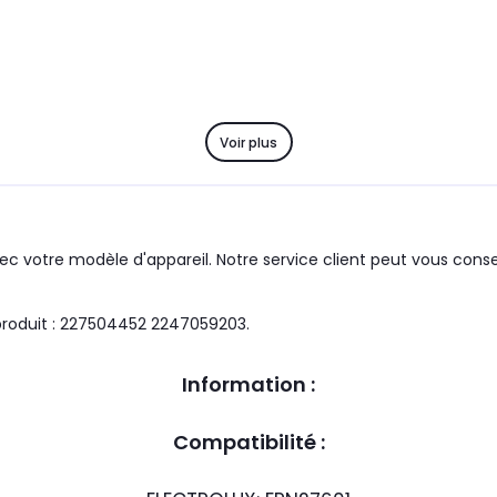
Voir plus
c votre modèle d'appareil. Notre service client peut vous consei
ble avec la marque du groupe : ELECTROLUX le produit : 227504452 2247059203.
Information :
Compatibilité :