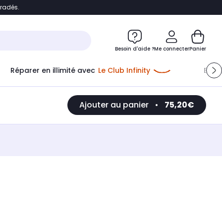
bradés.
e
Accéder directement au chatbot
Besoin d'aide ?
Me connecter
Panier
Réparer en illimité avec
Le Club Infinity
Econ
Ajouter au panier
•
75,20€