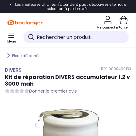
Les meilleures affaires n'attendent pas : découvrez vite notre
Accéder directement à la navigation
sélection à prix bradés.
Accéder directement au contenu
Me connecter
Panier
Accéder directement au pied de page
Menu
Accéder directement au chatbot
Pièce détachée
Réf. 900
0499133
DIVERS
Kit de réparation
DIVERS
accumulateur 1.2 v
3000 mah
Donner le premier avis