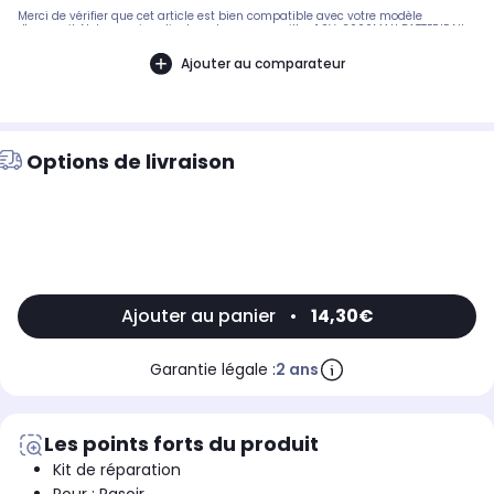
Merci de vérifier que cet article est bien compatible avec votre modèle
d'appareil. Notre service client peut vous conseiller. 1,2V-3000MAH BATTERIE NI-
MH 41,6MM X 22,4 DIAM 1066442 YT3000SCP.Pièce compatible avec les marques
: DIVERS MARQUES.Compatible avec les modèles suivants : ROWENTA: AC03LUX:
Ajouter au comparateur
DC10 - 909043401ELECTROLUX: DC8 - 9090402HC432, V4810G, HP1312PHILIPS:
HP1406, HP1328
Options de livraison
Ajouter au panier
•
14,30€
Garantie légale :
2 ans
Les points forts du produit
Kit de réparation