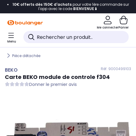
10€ offerts dès 150€ d'achats
pour votre 1ère commande sur
Accéder directement à la navigation
l'app avec le code
BIENVENUE📱
Accéder directement au contenu
Me connecter
Panier
Accéder directement au pied de page
Menu
Accéder directement au chatbot
Pièce détachée
Réf. 900
0499103
BEKO
Carte
BEKO
module de controle f304
Donner le premier avis